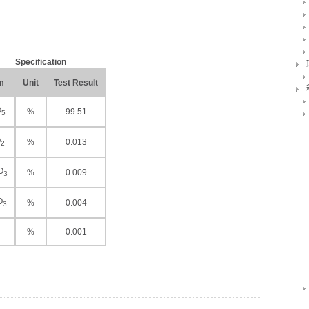
Specification
m
Unit
Test Result
O
%
99.51
5
O
%
0.013
2
O
%
0.009
3
O
%
0.004
3
%
0.001