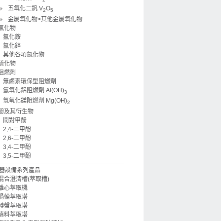
五氧化二釩 V
O
2
5
金屬氧化物>其他金屬氧化物
氯化物
氯化銨
氯化鋅
其他各項氯化物
硫化物
阻燃劑
無鹵素環保型阻燃劑
氫氧化鋁阻燃劑 Al(OH)
3
氫氧化鎂阻燃劑 Mg(OH)
2
酚及其衍生物
間對甲酚
2,4-二甲酚
2,6-二甲酚
3,4-二甲酚
3,5-二甲酚
器設備系列產品
混合澄清槽(萃取槽)
離心萃取機
渦輪萃取塔
轉盤萃取塔
填料萃取塔