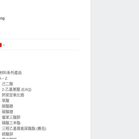
ing
材料系列產品
A – Z
己二酸
2-乙基蔥醌 (EAQ)
鈣安定氧化鋯
草酸
碳酸鍶
碳酸鋰
偏苯三酸酐
磷酸三辛酯
三羥乙基異氰尿酸酯 (賽克)
硫酸鋅