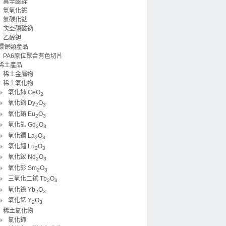
異辛酸鋅
氫氧化鈮
氮碳化鈦
次亞磷酸鈉
乙醇鉭
環保類產品
PA6原位聚合有色切片
稀土產品
稀土金屬物
稀土氧化物
氧化鈰 CeO
2
氧化鏑 Dy
O
2
3
氧化銪 Eu
O
2
3
氧化釓 Gd
O
2
3
氧化鑭 La
O
2
3
氧化鎦 Lu
O
2
3
氧化釹 Nd
O
2
3
氧化釤 Sm
O
2
3
三氧化二鋱 Tb
O
2
3
氧化鐿 Yb
O
2
3
氧化釔 Y
O
2
3
稀土氯化物
氯化鈰