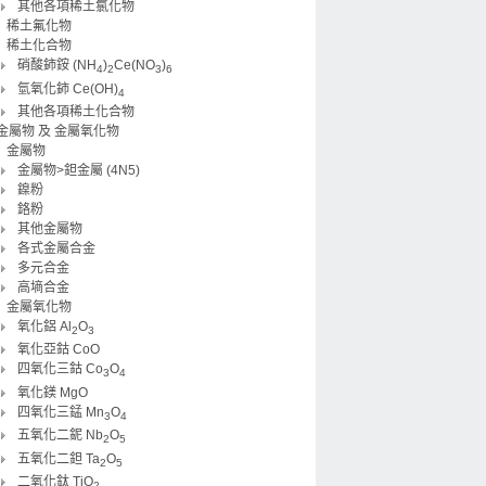
其他各項稀土氯化物
稀土氟化物
稀土化合物
硝酸鈰銨 (NH
)
Ce(NO
)
4
2
3
6
氫氧化鈰 Ce(OH)
4
其他各項稀土化合物
金屬物 及 金屬氧化物
金屬物
金屬物>鉭金屬 (4N5)
鎳粉
鉻粉
其他金屬物
各式金屬合金
多元合金
高墒合金
金屬氧化物
氧化鋁 Al
O
2
3
氧化亞鈷 CoO
四氧化三鈷 Co
O
3
4
氧化鎂 MgO
四氧化三錳 Mn
O
3
4
五氧化二鈮 Nb
O
2
5
五氧化二鉭 Ta
O
2
5
二氧化鈦 TiO
2