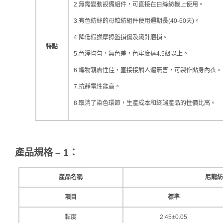
2.無需變動設備組件，可直接在白絲紡機上使用。
3.有色紡絲的母粒紡組件使用週期長(40-60天)。
4.降低假撚摩擦盤損傷及織針磨損。
特點
5.色澤均勻，無色差，色牢度達4.5級以上。
6.織物親膚性佳，直接接觸人體無害，可製作貼身內衣。
7.抗靜電性能高。
8.取消了染色環節，生產成本和終端產品的性價比高。
產品規格 – 1
：
產品名稱
尼龍
項目
標準
黏度
2.45±0.05