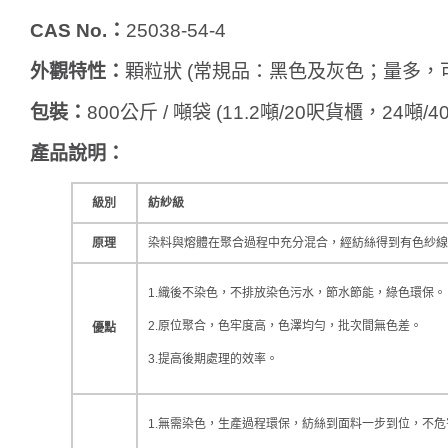
CAS No.
：
25038-54-4
外觀特性：
顆粒狀 (常規品：黑色及灰色；量多，
包裝：
800公斤 / 噸袋 (11.2噸/20呎貨櫃，24噸/
產品說明：
級別
紡紗級
原理
染料與熔體在聚合過程中充分混合，經紡絲得到有色紗線
1.織後不染色，不排放染色污水，節水節能，綠色環保。
2.原位聚合，色牢度高，色澤均勻，批次間無色差。
優點
3.提高後期處理的效率。
1.無需染色，生產過程環保，紡絲到面料一步到位，不