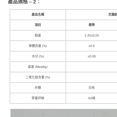
產品規格 – 2
：
產品名稱
尼龍
項目
標準
黏度
2.45±0.05
單體含量 (%)
≤0.6
水分 (%)
≤0.06
氨基 (Meq/kg)
二氧化鈦含量 (%)
外觀
白色
質量評級
AA級