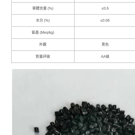
單體含量 (%)
≤0.6
水分 (%)
≤0.06
氨基 (Meq/kg)
外觀
黑色
質量評級
AA級