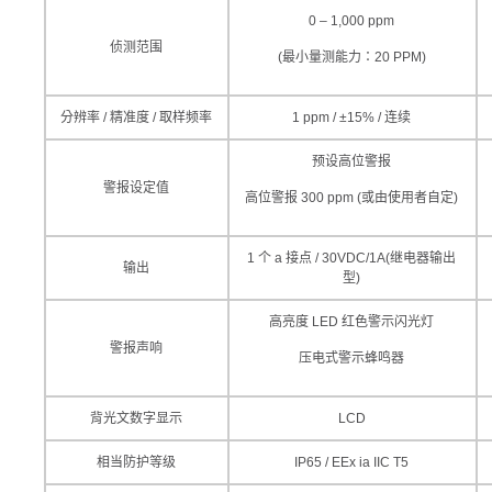
0 – 1,000 ppm
侦测范围
(最小量测能力：20 PPM)
分辨率 / 精准度 / 取样频率
1 ppm / ±15% / 连续
预设高位警报
警报设定值
高位警报 300 ppm (或由使用者自定)
1 个 a 接点 / 30VDC/1A(继电器输出
输出
型)
高亮度 LED 红色警示闪光灯
警报声响
压电式警示蜂鸣器
背光文数字显示
LCD
相当防护等级
IP65 / EEx ia IIC T5