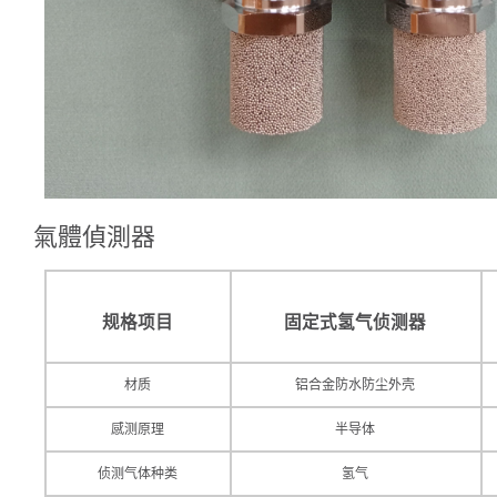
氣體偵測器
规格项目
固定式氢气侦测器
材质
铝合金防水防尘外壳
感测原理
半导体
侦测气体种类
氢气